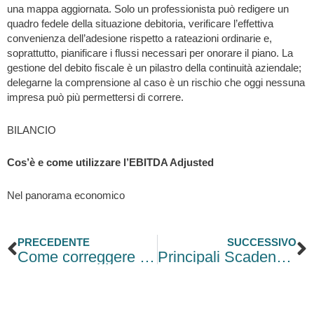
una mappa aggiornata. Solo un professionista può redigere un
quadro fedele della situazione debitoria, verificare l’effettiva
convenienza dell’adesione rispetto a rateazioni ordinarie e,
soprattutto, pianificare i flussi necessari per onorare il piano. La
gestione del debito fiscale è un pilastro della continuità aziendale;
delegarne la comprensione al caso è un rischio che oggi nessuna
impresa può più permettersi di correre.
BILANCIO
Cos’è e come utilizzare l’EBITDA Adjusted
Nel panorama economico
Precedente
S
PRECEDENTE
SUCCESSIVO
Come correggere o revocare la domanda di rottamazione quinquies entro il 30 aprile 2026
Principali Scadenze per la Gestione del Personale