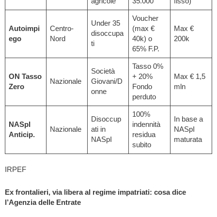
agricole
35.000
fisso)
Voucher
Under 35
Autoimpi
Centro-
(max €
Max €
disoccupa
ego
Nord
40k) o
200k
ti
65% F.P.
Tasso 0%
Società
ON Tasso
+ 20%
Max € 1,5
Nazionale
Giovani/D
Zero
Fondo
mln
onne
perduto
100%
Disoccup
In base a
NASpI
indennità
Nazionale
ati in
NASpI
Anticip.
residua
NASpI
maturata
subito
IRPEF
Ex frontalieri, via libera al regime impatriati: cosa dice
l’Agenzia delle Entrate