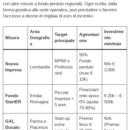
con altre misure a fondo perduto regionali). Ogni scelta, dalla
forma giuridica alla sede operativa, può precludere o favorire
l’accesso a decine di migliaia di euro di incentivi.
Area
Investime
Target
Agevolazi
Misura
Geografic
nto
principale
one
a
min/max
50%
MPMI e
Fondo
Nuova
Min €
Lombardia
Professio
perduto
Impresa
3.000
nisti
(max €
10k)
Finanziam
Piccole
Fondo
Emilia-
ento tasso
€ 20k – €
Imprese <
StartER
Romagna
0% (quota
500k
5 anni
75-80%)
Start-up
Premio
N/A
GAL
Parma e
extra-
fisso €
(Premio
Ducato
Piacenza