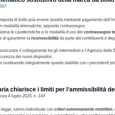
0267
, l’imposta di bollo può essere assolta mediante pagamento dell’
con modalità telematiche, apposito contrassegno.
orna le caratteristiche e le modalità d’uso del
contrassegno tel
ine di garantirne la
riconoscibilità
da parte dei contribuenti e degli
ssicurare il collegamento tra gli intermediari e l’Agenzia delle E
icurezza dei nuovi dispositivi.
nto sostituendo integralmente quanto stabilito con i precedenti 
ia chiarisce i limiti per l’ammissibilità del
enza 4 luglio 2025, n. 143
i di legge, vanno individuate con
criteri estremamente restrittivi
,