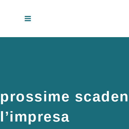
Vai
al
contenuto
prossime scadenz
l’impresa