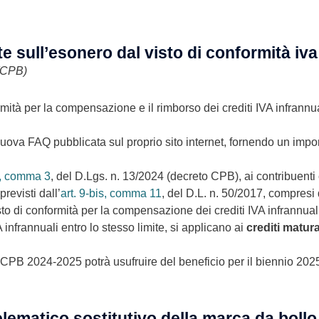
te sull’esonero dal visto di conformità iva
 (CPB)
mità per la compensazione e il rimborso dei crediti IVA infrannu
va FAQ pubblicata sul proprio sito internet, fornendo un impor
9, comma 3
, del D.Lgs. n. 13/2024 (decreto CPB), ai contribuenti
revisti dall’
art. 9-bis, comma 11
, del D.L. n. 50/2017, compresi qu
isto di conformità per la compensazione dei crediti IVA infrannual
 infrannuali entro lo stesso limite, si applicano ai
crediti matur
 CPB 2024-2025 potrà usufruire del beneficio per il biennio 202
lematico sostitutivo della marca da bollo