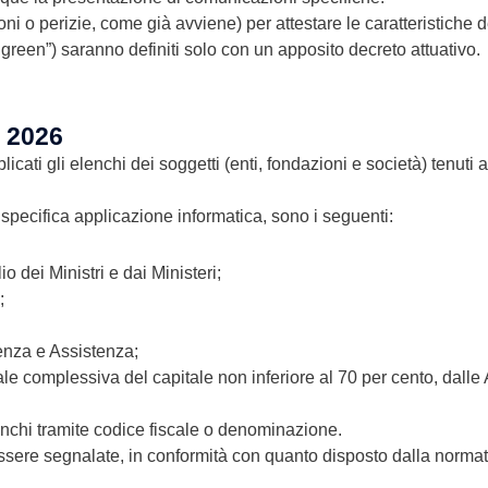
ioni o perizie, come già avviene) per attestare le caratteristiche d
o green”) saranno definiti solo con un apposito decreto attuativo.
i 2026
licati gli elenchi dei soggetti (enti, fondazioni e società) tenut
a specifica applicazione informatica, sono i seguenti:
o dei Ministri e dai Ministeri;
;
denza e Assistenza;
ale complessiva del capitale non inferiore al 70 per cento, dall
lenchi tramite codice fiscale o denominazione.
sere segnalate, in conformità con quanto disposto dalla normativ