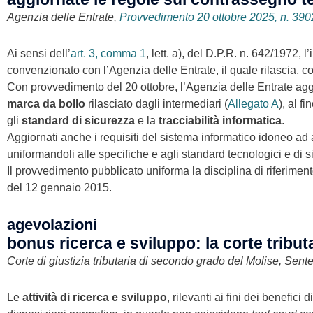
Agenzia delle Entrate,
Provvedimento 20 ottobre 2025, n. 39
Ai sensi dell’
art. 3, comma 1
, lett. a), del D.P.R. n. 642/1972
convenzionato con l’Agenzia delle Entrate, il quale rilascia, 
Con provvedimento del 20 ottobre, l’Agenzia delle Entrate aggi
marca da bollo
rilasciato dagli intermediari (
Allegato A
), al f
gli
standard di sicurezza
e la
tracciabilità informatica
.
Aggiornati anche i requisiti del sistema informatico idoneo ad a
uniformandoli alle specifiche e agli standard tecnologici e di s
Il provvedimento pubblicato uniforma la disciplina di riferime
del 12 gennaio 2015.
agevolazioni
bonus ricerca e sviluppo: la corte tributar
Corte di giustizia tributaria di secondo grado del Molise, Sent
Le
attività di ricerca e sviluppo
, rilevanti ai fini dei benefic