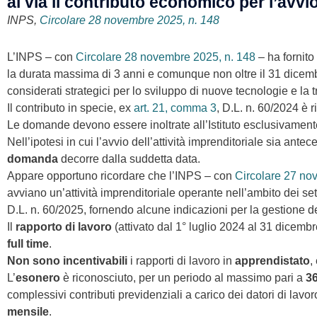
al via il contributo economico per l’avvio
INPS,
Circolare 28 novembre 2025, n. 148
L’INPS – con
Circolare 28 novembre 2025, n. 148
– ha fornito
la durata massima di 3 anni e comunque non oltre il 31 dicembr
considerati strategici per lo sviluppo di nuove tecnologie e la 
Il contributo in specie, ex
art. 21, comma 3
, D.L. n. 60/2024 è 
Le domande devono essere inoltrate all’Istituto esclusivament
Nell’ipotesi in cui l’avvio dell’attività imprenditoriale sia ant
domanda
decorre dalla suddetta data.
Appare opportuno ricordare che l’INPS – con
Circolare 27 no
avviano un’attività imprenditoriale operante nell’ambito dei set
D.L. n. 60/2025, fornendo alcune indicazioni per la gestione de
Il
rapporto di lavoro
(attivato dal 1° luglio 2024 al 31 dicem
full time
.
Non sono incentivabili
i rapporti di lavoro in
apprendistato
,
L’
esonero
è riconosciuto, per un periodo al massimo pari a
3
complessivi contributi previdenziali a carico dei datori di lavo
mensile
.