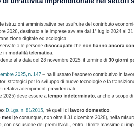
 di un’attività imprenditoriale nei settori 
 le istruzioni amministrative per usufruire del contributo econom
e 2028, destinato alle imprese avviate dal 1° luglio 2024 al 31
transizione digitale ed ecologica.
riservato alle persone
disoccupate
che
non hanno ancora compi
e in
modalità telematica
.
ecedente alla data del 28 novembre 2025, il termine di
30 giorni p
vembre 2025, n. 147
– ha illustrato l’esonero contributivo in favo
tori strategici per lo sviluppo di nuove tecnologie e la transizio
i relativi adempimenti previdenziali.
bre 2025) deve essere a
tempo indeterminato
, anche a scopo d
 ex
D.Lgs. n. 81/2015
, né quelli di
lavoro domestico
.
6 mesi
(e comunque, non oltre il 31 dicembre 2028), nella misur
ro, con esclusione dei premi INAIL, entro il limite massimo di im