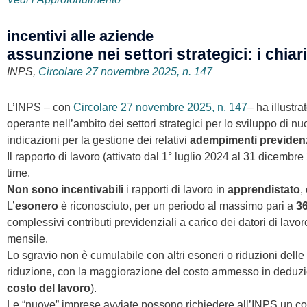
incentivi alle aziende
assunzione nei settori strategici: i chia
INPS,
Circolare 27 novembre 2025, n. 147
L’INPS – con
Circolare 27 novembre 2025, n. 147
– ha illustra
operante nell’ambito dei settori strategici per lo sviluppo di n
indicazioni per la gestione dei relativi
adempimenti previdenz
Il rapporto di lavoro (attivato dal 1° luglio 2024 al 31 dicemb
time.
Non sono incentivabili
i rapporti di lavoro in
apprendistato
,
L’
esonero
è riconosciuto, per un periodo al massimo pari a
3
complessivi contributi previdenziali a carico dei datori di lav
mensile.
Lo sgravio non è cumulabile con altri esoneri o riduzioni dell
riduzione, con la maggiorazione del costo ammesso in deduzio
costo del lavoro
).
Le “nuove” imprese avviate possono richiedere all’INPS un cont