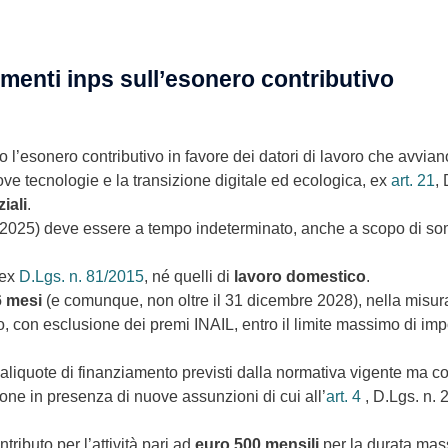
rimenti inps sull’esonero contributivo
to l’esonero contributivo in favore dei datori di lavoro che avvian
uove tecnologie e la transizione digitale ed ecologica, ex
art. 21
,
iali
.
re 2025) deve essere a tempo indeterminato, anche a scopo di som
 ex
D.Lgs. n. 81/2015
, né quelli di
lavoro domestico
.
6 mesi
(e comunque, non oltre il 31 dicembre 2028), nella misur
oro, con esclusione dei premi INAIL, entro il limite massimo di im
e aliquote di finanziamento previsti dalla normativa vigente ma c
ne in presenza di nuove assunzioni di cui all’
art. 4
, D.Lgs. n. 
ributo per l’attività pari ad
euro 500
mensili
per la durata mas