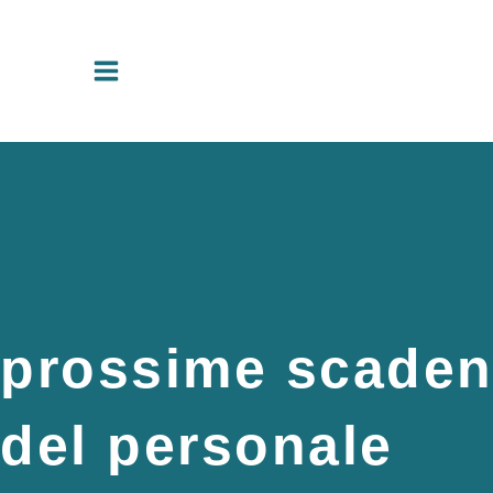
Vai
al
contenuto
prossime scadenz
del personale