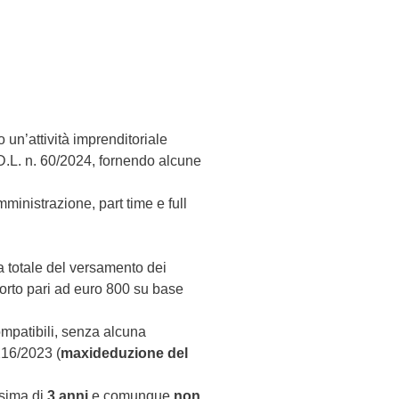
o un’attività imprenditoriale
 D.L. n. 60/2024, fornendo alcune
ministrazione, part time e full
a totale del versamento dei
porto pari ad euro 800 su base
ompatibili, senza alcuna
216/2023 (
maxideduzione del
sima di
3 anni
e comunque
non