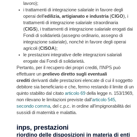
lavoro);
i trattamenti di integrazione salariale in favore degli
operai dell’
edilizia, artigianato e industria
(
CIGO
), i
trattamenti di integrazione salariale straordinaria
(
CIGS
), i trattamenti di integrazione salariale erogati dai
Fondi di solidarietà (assegno ordinario, assegno di
integrazione salariale), nonché in favore degli operai
agricoli (
CISOA
);
le prestazioni integrative delle integrazioni salariali
erogate dai Fondi di solidarietà.
Pertanto, per il recupero dei propri crediti, l’INPS può
effettuare un
prelievo diretto sugli eventuali
crediti
derivanti dalle prestazioni elencate di cui il soggetto
debitore sia beneficiario e che, fermo restando il limite di un
quinto stabilito dal citato
articolo 69
della legge n. 153/1969,
non rilevano le limitazioni previste dall’
articolo 545,
secondo comma
, del c.p.c. in ordine all’impignorabilità dei
sussidi di maternità e malattia.
inps, prestazioni
riordino delle disposizioni in materia di enti