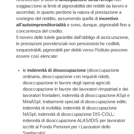
soggiacciono ai limiti di pignorabilità dei redditi da lavoro e
assimilati, in quanto perdono la natura di prestazione a
sostegno del reddito, assumendo quella di
incentivo
all’autoimprenditorialità
e sono, dunque, pignorabili fino a
concorrenza del credito.
Il novero delle tutele garantite dall’obbligo di assicurazione,
le prestazioni previdenziali non pensionistiche cedibili,
sequestrabili, pignorabili per debiti verso l’Istituto possono
essere così elencate:
le
indennità di disoccupazione
(disoccupazione
ordinaria, disoccupazione con requisiti ridotti,
disoccupazione in favore degli operai agricoli;
disoccupazione in favore dei lavoratori rimpatriati e dei
lavoratori frontalieri; indennità di disoccupazione ASpI e
MiniASpI; trattamenti speciali di disoccupazione edile;
indennità di mobilità; indennità di disoccupazione
NASpI; indennità di disoccupazione DIS-COLL;
indennità di disoccupazione ALAS/IDIS per lavoratori
iscritti al Fondo Pensioni per i Lavoratori dello
Spettacolo);