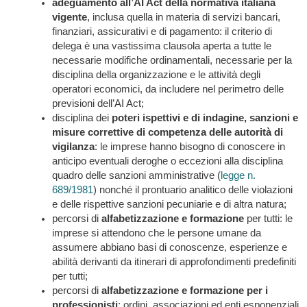
adeguamento all’AI Act della normativa italiana
vigente
, inclusa quella in materia di servizi bancari,
finanziari, assicurativi e di pagamento: il criterio di
delega è una vastissima clausola aperta a tutte le
necessarie modifiche ordinamentali, necessarie per la
disciplina della organizzazione e le attività degli
operatori economici, da includere nel perimetro delle
previsioni dell’AI Act;
disciplina dei
poteri ispettivi e di indagine, sanzioni e
misure correttive di competenza delle autorità di
vigilanza
: le imprese hanno bisogno di conoscere in
anticipo eventuali deroghe o eccezioni alla disciplina
quadro delle sanzioni amministrative (
legge n.
689/1981
) nonché il prontuario analitico delle violazioni
e delle rispettive sanzioni pecuniarie e di altra natura;
percorsi di
alfabetizzazione e formazione
per tutti: le
imprese si attendono che le persone umane da
assumere abbiano basi di conoscenze, esperienze e
abilità derivanti da itinerari di approfondimenti predefiniti
per tutti;
percorsi di
alfabetizzazione e formazione per i
professionisti
: ordini, associazioni ed enti esponenziali