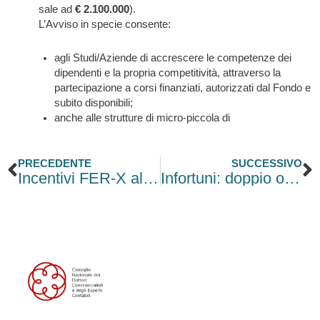
sale ad
€ 2.100.000
).
L’Avviso in specie consente:
agli Studi/Aziende di accrescere le competenze dei
dipendenti e la propria competitività, attraverso la
partecipazione a corsi finanziati, autorizzati dal Fondo e
subito disponibili;
anche alle strutture di micro-piccola di
Precedente
S
PRECEDENTE
SUCCESSIVO
Incentivi FER-X alle Rinnovabili: domande fino al 31 ottobre
Infortuni: doppio onere della prova per i datori di lavoro