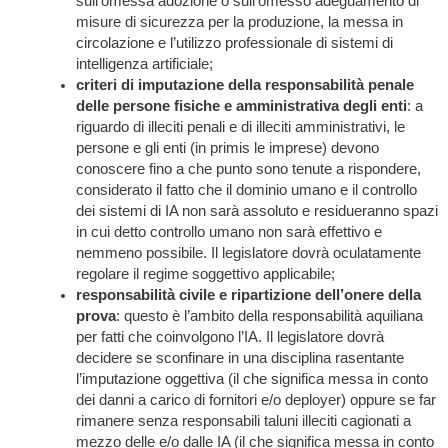
sull’omessa adozione o sull’omesso adeguamento di
misure di sicurezza per la produzione, la messa in
circolazione e l’utilizzo professionale di sistemi di
intelligenza artificiale;
criteri di imputazione della responsabilità penale
delle persone fisiche e amministrativa degli enti
: a
riguardo di illeciti penali e di illeciti amministrativi, le
persone e gli enti (in primis le imprese) devono
conoscere fino a che punto sono tenute a rispondere,
considerato il fatto che il dominio umano e il controllo
dei sistemi di IA non sarà assoluto e residueranno spazi
in cui detto controllo umano non sarà effettivo e
nemmeno possibile. Il legislatore dovrà oculatamente
regolare il regime soggettivo applicabile;
responsabilità civile e ripartizione dell’onere della
prova
: questo è l’ambito della responsabilità aquiliana
per fatti che coinvolgono l’IA. Il legislatore dovrà
decidere se sconfinare in una disciplina rasentante
l’imputazione oggettiva (il che significa messa in conto
dei danni a carico di fornitori e/o deployer) oppure se far
rimanere senza responsabili taluni illeciti cagionati a
mezzo delle e/o dalle IA (il che significa messa in conto