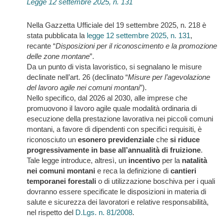
Legge 12 settembre 2025, n. 131
Nella Gazzetta Ufficiale del 19 settembre 2025, n. 218 è
stata pubblicata la
legge 12 settembre 2025, n. 131
,
recante “
Disposizioni per il riconoscimento e la promozione
delle zone montane
”.
Da un punto di vista lavoristico, si segnalano le misure
declinate nell’art. 26 (declinato “
Misure per l’agevolazione
del lavoro agile nei comuni montani
”).
Nello specifico, dal 2026 al 2030, alle imprese che
promuovono il lavoro agile quale modalità ordinaria di
esecuzione della prestazione lavorativa nei piccoli comuni
montani, a favore di dipendenti con specifici requisiti, è
riconosciuto un
esonero previdenziale
che
si riduce
progressivamente in base all’annualità di fruizione
.
Tale legge introduce, altresì, un
incentivo
per la
natalità
nei comuni montani
e reca la definizione di
cantieri
temporanei forestali
o di utilizzazione boschiva per i quali
dovranno essere specificate le disposizioni in materia di
salute e sicurezza dei lavoratori e relative responsabilità,
nel rispetto del
D.Lgs. n. 81/2008
.