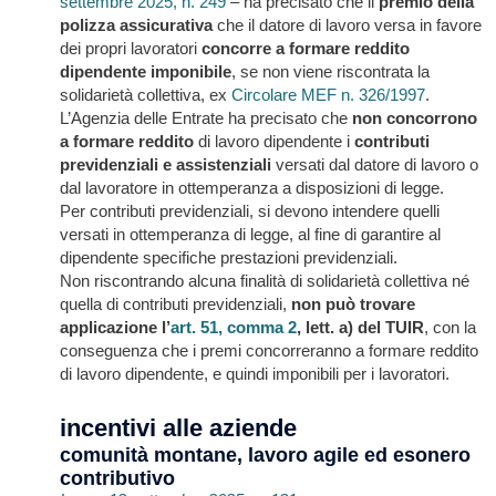
settembre 2025, n. 249
– ha precisato che il
premio della
polizza assicurativa
che il datore di lavoro versa in favore
dei propri lavoratori
concorre a formare reddito
dipendente imponibile
, se non viene riscontrata la
solidarietà collettiva, ex
Circolare MEF n. 326/1997
.
L’Agenzia delle Entrate ha precisato che
non concorrono
a formare reddito
di lavoro dipendente i
contributi
previdenziali e assistenziali
versati dal datore di lavoro o
dal lavoratore in ottemperanza a disposizioni di legge.
Per contributi previdenziali, si devono intendere quelli
versati in ottemperanza di legge, al fine di garantire al
dipendente specifiche prestazioni previdenziali.
Non riscontrando alcuna finalità di solidarietà collettiva né
quella di contributi previdenziali,
non può trovare
applicazione l’
art. 51, comma 2
, lett. a) del TUIR
, con la
conseguenza che i premi concorreranno a formare reddito
di lavoro dipendente, e quindi imponibili per i lavoratori.
incentivi alle aziende
comunità montane, lavoro agile ed esonero
contributivo