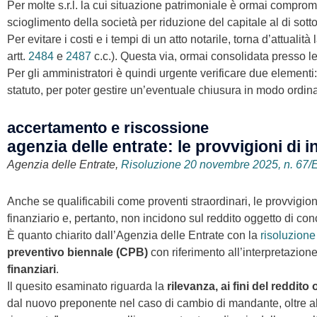
Per molte s.r.l. la cui situazione patrimoniale è ormai comprom
scioglimento della società per riduzione del capitale al di sott
Per evitare i costi e i tempi di un atto notarile, torna d’attualità 
artt.
2484
e
2487
c.c.). Questa via, ormai consolidata presso l
Per gli amministratori è quindi urgente verificare due elementi:
statuto, per poter gestire un’eventuale chiusura in modo ordina
accertamento e riscossione
agenzia delle entrate: le provvigioni di
Agenzia delle Entrate,
Risoluzione 20 novembre 2025, n. 67/
Anche se qualificabili come proventi straordinari, le provvigio
finanziario e, pertanto, non incidono sul reddito oggetto di co
È quanto chiarito dall’Agenzia delle Entrate con la
risoluzione
preventivo biennale (CPB)
con riferimento all’interpretazione
finanziari
.
Il quesito esaminato riguarda la
rilevanza, ai fini del reddit
dal nuovo preponente nel caso di cambio di mandante, oltre alle