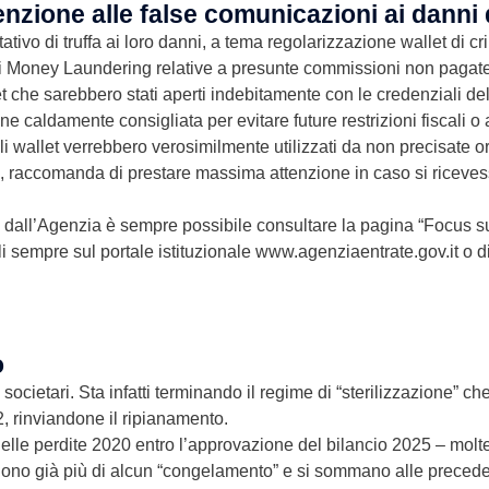
enzione alle false comunicazioni ai danni d
tativo di truffa ai loro danni, a tema regolarizzazione wallet di c
ti Money Laundering relative a presunte commissioni non pagate 
t che sarebbero stati aperti indebitamente con le credenziali del
 caldamente consigliata per evitare future restrizioni fiscali o 
ali wallet verrebbero verosimilmente utilizzati da non precisate 
, raccomanda di prestare massima attenzione in caso si ricevess
a dall’Agenzia è sempre possibile consultare la pagina “Focus su
bili sempre sul portale istituzionale www.agenziaentrate.gov.it o d
o
ocietari. Sta infatti terminando il regime di “sterilizzazione” che
, rinviandone il ripianamento.
elle perdite 2020 entro l’approvazione del bilancio 2025 – molte
odono già più di alcun “congelamento” e si sommano alle precede