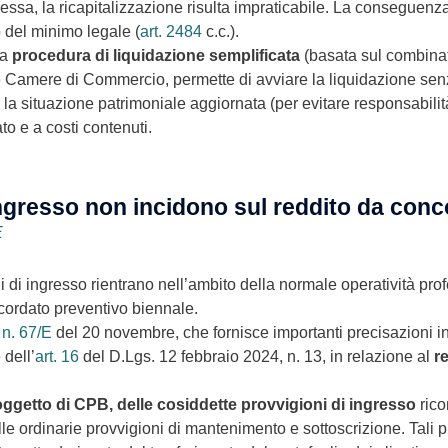
essa, la ricapitalizzazione risulta impraticabile. La conseguenz
o del minimo legale (
art. 2484
c.c.).
la
procedura di liquidazione semplificata
(basata sul combinat
e Camere di Commercio, permette di avviare la liquidazione senza
 la situazione patrimoniale aggiornata (per evitare responsabilità
to e a costi contenuti.
 ingresso non incidono sul reddito da con
E
ni di ingresso rientrano nell’ambito della normale operatività pr
ncordato preventivo biennale.
 n. 67/E
del 20 novembre, che fornisce importanti precisazioni i
 dell’
art. 16
del D.Lgs. 12 febbraio 2024, n. 13, in relazione al
r
o oggetto di CPB, delle cosiddette provvigioni di ingresso
rico
 ordinarie provvigioni di mantenimento e sottoscrizione. Tali pr