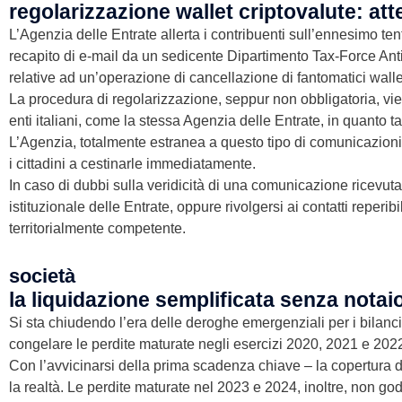
regolarizzazione wallet criptovalute: att
L’Agenzia delle Entrate allerta i contribuenti sull’ennesimo ten
recapito di e-mail da un sedicente Dipartimento Tax-Force An
relative ad un’operazione di cancellazione di fantomatici walle
La procedura di regolarizzazione, seppur non obbligatoria, viene
enti italiani, come la stessa Agenzia delle Entrate, in quanto t
L’Agenzia, totalmente estranea a questo tipo di comunicazioni
i cittadini a cestinarle immediatamente.
In caso di dubbi sulla veridicità di una comunicazione ricevut
istituzionale delle Entrate, oppure rivolgersi ai contatti reperi
territorialmente competente.
società
la liquidazione semplificata senza notai
Si sta chiudendo l’era delle deroghe emergenziali per i bilanci s
congelare le perdite maturate negli esercizi 2020, 2021 e 2022
Con l’avvicinarsi della prima scadenza chiave – la copertura d
la realtà. Le perdite maturate nel 2023 e 2024, inoltre, non g