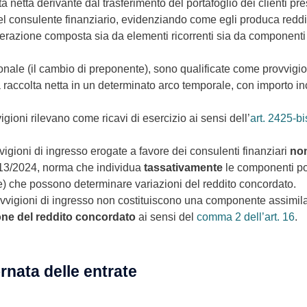
a netta derivante dal trasferimento del portafoglio dei clienti p
 del consulente finanziario, evidenziando come egli produca reddi
nerazione composta sia da elementi ricorrenti sia da componenti v
e (il cambio di preponente), sono qualificate come provvigioni a tut
 raccolta netta in un determinato arco temporale, con importo i
vvigioni rilevano come ricavi di esercizio ai sensi dell’
art. 2425-bi
vvigioni di ingresso erogate a favore dei consulenti finanziari
non
n. 13/2024, norma che individua
tassativamente
le componenti pos
) che possono determinare variazioni del reddito concordato.
ovvigioni di ingresso non costituiscono una componente assimila
ne del reddito concordato
ai sensi del
comma 2 dell’art. 16
.
ornata delle entrate