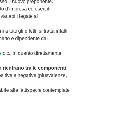
resso il nuovo preponente.
to d’impresa ed eserciti
ariabili legate al
ti gli effetti: si tratta infatti
ncerto e dipendente dal
s
c.c., in quanto direttamente
 rientrano tra le componenti
itive e negative (plusvalenze,
bile alle fattispecie contemplate