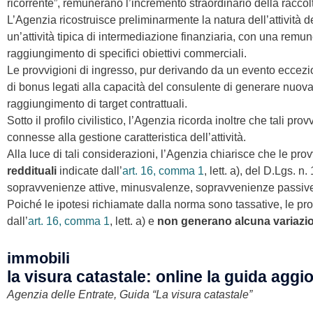
ricorrente”, remunerano l’incremento straordinario della raccolt
L’Agenzia ricostruisce preliminarmente la natura dell’attività
un’attività tipica di intermediazione finanziaria, con una remu
raggiungimento di specifici obiettivi commerciali.
Le provvigioni di ingresso, pur derivando da un evento eccezional
di bonus legati alla capacità del consulente di generare nuova
raggiungimento di target contrattuali.
Sotto il profilo civilistico, l’Agenzia ricorda inoltre che tali pro
connesse alla gestione caratteristica dell’attività.
Alla luce di tali considerazioni, l’Agenzia chiarisce che le pro
reddituali
indicate dall’
art. 16, comma 1
, lett. a), del D.Lgs. 
sopravvenienze attive, minusvalenze, sopravvenienze passive
Poiché le ipotesi richiamate dalla norma sono tassative, le pr
dall’
art. 16, comma 1
, lett. a) e
non generano alcuna variazio
immobili
la visura catastale: online la guida aggi
Agenzia delle Entrate, Guida “La visura catastale”