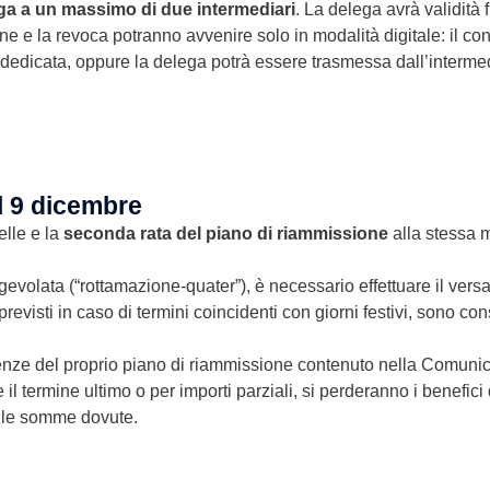
ga a un massimo di due intermediari
. La delega avrà validità 
ne e la revoca potranno avvenire solo in modalità digitale: il co
 dedicata, oppure la delega potrà essere trasmessa dall’intermed
l 9 dicembre
elle e la
seconda rata del piano di riammissione
alla stessa 
gevolata (“rottamazione-quater”), è necessario effettuare il ver
revisti in caso di termini coincidenti con giorni festivi, sono co
enze del proprio piano di riammissione contenuto nella Comuni
 termine ultimo o per importi parziali, si perderanno i benefici 
sulle somme dovute.