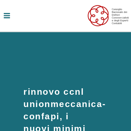
Vai
al
contenuto
rinnovo ccnl
unionmeccanica-
confapi, i
nuovi minimi