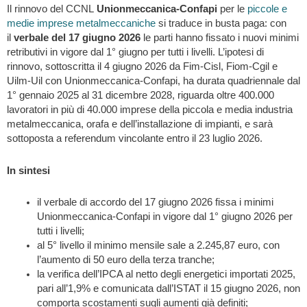
Il rinnovo del CCNL
Unionmeccanica-Confapi
per le
piccole e
medie imprese metalmeccaniche
si traduce in busta paga: con
il
verbale del 17 giugno 2026
le parti hanno fissato i nuovi minimi
retributivi in vigore dal 1° giugno per tutti i livelli. L’ipotesi di
rinnovo, sottoscritta il 4 giugno 2026 da Fim-Cisl, Fiom-Cgil e
Uilm-Uil con Unionmeccanica-Confapi, ha durata quadriennale dal
1° gennaio 2025 al 31 dicembre 2028, riguarda oltre 400.000
lavoratori in più di 40.000 imprese della piccola e media industria
metalmeccanica, orafa e dell’installazione di impianti, e sarà
sottoposta a referendum vincolante entro il 23 luglio 2026.
In sintesi
il verbale di accordo del 17 giugno 2026 fissa i minimi
Unionmeccanica-Confapi in vigore dal 1° giugno 2026 per
tutti i livelli;
al 5° livello il minimo mensile sale a 2.245,87 euro, con
l’aumento di 50 euro della terza tranche;
la verifica dell’IPCA al netto degli energetici importati 2025,
pari all’1,9% e comunicata dall’ISTAT il 15 giugno 2026, non
comporta scostamenti sugli aumenti già definiti;