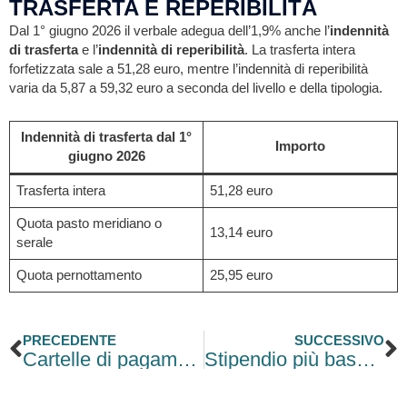
TRASFERTA E REPERIBILITÀ
Dal 1° giugno 2026 il verbale adegua dell’1,9% anche l’
indennità
di trasferta
e l’
indennità di reperibilità
. La trasferta intera
forfetizzata sale a 51,28 euro, mentre l’indennità di reperibilità
varia da 5,87 a 59,32 euro a seconda del livello e della tipologia.
Indennità di trasferta dal 1°
Importo
giugno 2026
Trasferta intera
51,28 euro
Quota pasto meridiano o
13,14 euro
serale
Quota pernottamento
25,95 euro
Precedente
S
PRECEDENTE
SUCCESSIVO
Cartelle di pagamento, valida la notifica al familiare convivente
Stipendio più basso durante le ferie, per la Cassazione può essere legittimo