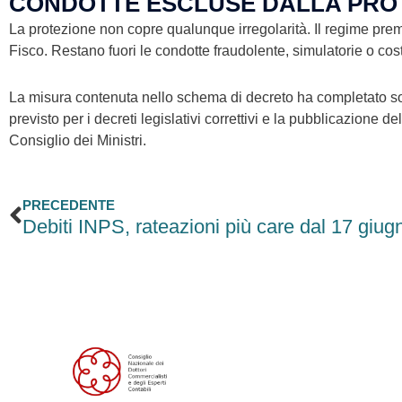
CONDOTTE ESCLUSE DALLA PROT
La protezione non copre qualunque irregolarità. Il regime premi
Fisco. Restano fuori le condotte fraudolente, simulatorie o costr
La misura contenuta nello schema di decreto ha completato so
previsto per i decreti legislativi correttivi e la pubblicazione d
Consiglio dei Ministri.
Precedente
PRECEDENTE
Debiti INPS, rateazioni più care dal 17 giug