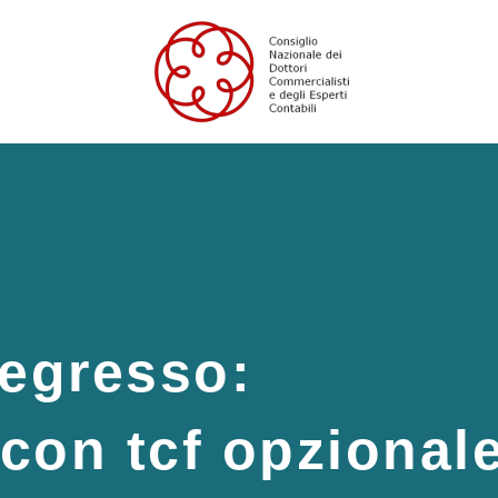
regresso:
 con tcf opzional