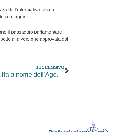
zza dell’informativa resa al
fici o raggiri.
nno il passaggio parlamentare
rispetto alla versione approvata dal
Successivo
SUCCESSIVO
False fatture via PEC, la nuova truffa a nome dell’Agenzia delle Entrate