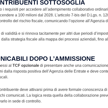
ONTRIBUENTI SOTTOSOGLIA
 i requisiti per accedere all’adempimento collaborativo ordinario,
 scendere a 100 milioni dal 2028. L’articolo 7-bis del D.Lgs. n. 
ontrollo del rischio fiscale, comunicando l’opzione all’Agenzia d
di validità e si rinnova tacitamente per altri due periodi d’impo
alla strategia fiscale alla mappa dei processi aziendali, fino a
UNICABILI DOPO L’AMMISSIONE
messi al
TCF opzionale
di presentare anche una comunicazione sui
rni dalla risposta positiva dell’Agenzia delle Entrate e deve co
cali.
contribuente deve attivarsi prima di avere formale conoscenza di 
schi comunicati. La logica resta quella della collaborazione preve
arlo in sede di controllo.