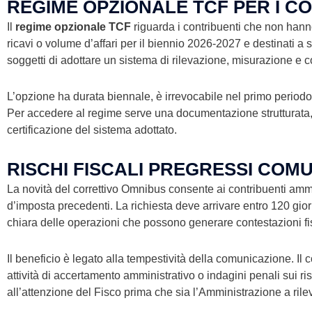
REGIME OPZIONALE TCF PER I C
Il
regime opzionale TCF
riguarda i contribuenti che non hanno
ricavi o volume d’affari per il biennio 2026-2027 e destinati a
soggetti di adottare un sistema di rilevazione, misurazione e c
L’opzione ha durata biennale, è irrevocabile nel primo periodo 
Per accedere al regime serve una documentazione strutturata, d
certificazione del sistema adottato.
RISCHI FISCALI PREGRESSI COM
La novità del correttivo Omnibus consente ai contribuenti am
d’imposta precedenti. La richiesta deve arrivare entro 120 gio
chiara delle operazioni che possono generare contestazioni fis
Il beneficio è legato alla tempestività della comunicazione. Il 
attività di accertamento amministrativo o indagini penali sui ri
all’attenzione del Fisco prima che sia l’Amministrazione a rilev