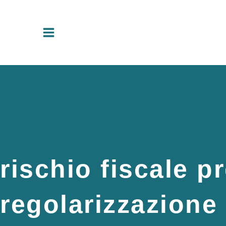
Vai
al
contenuto
rischio fiscale p
regolarizzazione