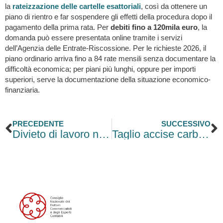
la
rateizzazione delle cartelle esattoriali
, così da ottenere un
piano di rientro e far sospendere gli effetti della procedura dopo il
pagamento della prima rata. Per
debiti fino a 120mila euro
, la
domanda può essere presentata online tramite i servizi
dell’Agenzia delle Entrate-Riscossione. Per le richieste 2026, il
piano ordinario arriva fino a 84 rate mensili senza documentare la
difficoltà economica; per piani più lunghi, oppure per importi
superiori, serve la documentazione della situazione economico-
finanziaria.
Precedente
S
PRECEDENTE
SUCCESSIVO
Divieto di lavoro nelle ore più calde: le regole 2026 per ogni Regione
Taglio accise carburanti, nuovo decreto dopo il 6 giugno