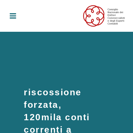
Vai
al
contenuto
riscossione
forzata,
120mila conti
correnti a