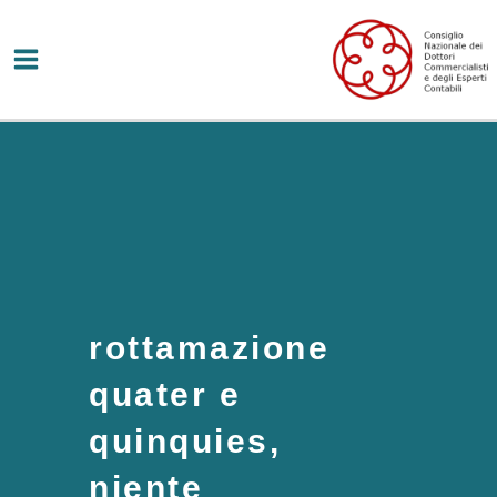
Vai
al
contenuto
rottamazione
quater e
quinquies,
niente