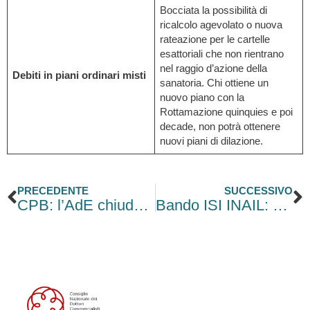
Bocciata la possibilità di
ricalcolo agevolato o nuova
rateazione per le cartelle
esattoriali che non rientrano
nel raggio d’azione della
Debiti in piani ordinari misti
sanatoria. Chi ottiene un
nuovo piano con la
Rottamazione quinquies e poi
decade, non potrà ottenere
nuovi piani di dilazione.
Precedente
S
PRECEDENTE
SUCCESSIVO
CPB: l’AdE chiude il cerchio su cause di cessazione e reddito concordato
Bando ISI INAIL: 600 milioni a fondo perduto per la sicurezza sul lavoro