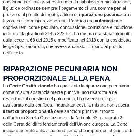
condanna per i più gravi reati contro la pubblica amministrazione,
il giudice ordinasse sempre il pagamento di una somma pari al
prezzo o al profitto del reato, a titolo di
riparazione pecuniaria
in
favore dell’amministrazione lesa. L’obbligo era
automatico
e
copriva reati come peculato, concussione, corruzione e induzione
indebita, dagli articoli 314 a 322-bis. La misura era stata introdotta
dalla legge n. 69 del 2015 e modificata nel 2019 con la cosiddetta
legge Spazzacorrotti, che aveva ancorato l’importo al profitto
dell’illecito.
RIPARAZIONE PECUNIARIA NON
PROPORZIONALE ALLA PENA
La
Corte Costituzionale
ha qualificato la riparazione pecuniaria
come misura sostanzialmente punitiva, non risarcitoria né
restitutoria: il ripristino del patrimonio, ha osservato, è già
assicurato dalla confisca. Inquadrata così, la misura non supera
il
test di proporzionalità
delle sanzioni punitive imposto
dall’articolo 3 della Costituzione e dall’articolo 49, paragrafo 3,
della Carta dei diritti fondamentali dell’Unione europea. La Corte
indica due profili critici: l’automatismo, che impedisce al giudice di