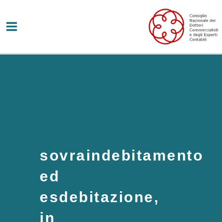
Vai
al
contenuto
sovraindebitamento
ed
esdebitazione,
in