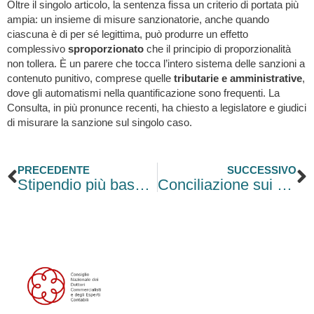
Oltre il singolo articolo, la sentenza fissa un criterio di portata più
ampia: un insieme di misure sanzionatorie, anche quando
ciascuna è di per sé legittima, può produrre un effetto
complessivo
sproporzionato
che il principio di proporzionalità
non tollera. È un parere che tocca l’intero sistema delle sanzioni a
contenuto punitivo, comprese quelle
tributarie e amministrative
,
dove gli automatismi nella quantificazione sono frequenti. La
Consulta, in più pronunce recenti, ha chiesto a legislatore e giudici
di misurare la sanzione sul singolo caso.
Precedente
S
PRECEDENTE
SUCCESSIVO
Stipendio più basso durante le ferie, per la Cassazione può essere legittimo
Conciliazione sui crediti compensati, 31 nuovi codici tributo per l’F24