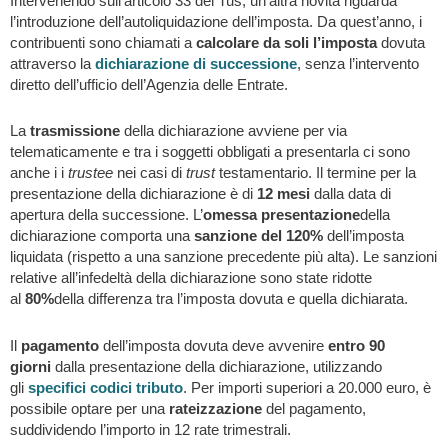
Intervenendo sull’articolo 33 del Tus, un’altra novità riguarda
l’introduzione dell’autoliquidazione dell’imposta. Da quest’anno, i
contribuenti sono chiamati a
calcolare da soli l’imposta
dovuta
attraverso la
dichiarazione di successione
, senza l’intervento
diretto dell’ufficio dell’Agenzia delle Entrate.
La
trasmissione
della dichiarazione avviene per via
telematicamente e tra i soggetti obbligati a presentarla ci sono
anche i i
trustee
nei casi di
trust
testamentario. Il termine per la
presentazione della dichiarazione è di
12 mesi
dalla data di
apertura della successione. L’
omessa presentazione
della
dichiarazione comporta una
sanzione del 120%
dell’imposta
liquidata (rispetto a una sanzione precedente più alta). Le sanzioni
relative all’infedeltà della dichiarazione sono state ridotte
al
80%
della differenza tra l’imposta dovuta e quella dichiarata.
Il
pagamento
dell’imposta dovuta deve avvenire
entro
90
giorni
dalla presentazione della dichiarazione, utilizzando
gli
specifici codici tributo
. Per importi superiori a 20.000 euro, è
possibile optare per una
rateizzazione
del pagamento,
suddividendo l’importo in 12 rate trimestrali.