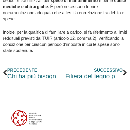
deducibili se utilizzati per
spese di mantenimento
e per le
spese
mediche e chirurgiche
. È però necessario fornire
documentazione adeguata che attesti la correlazione tra debito e
spese.
Inoltre, per la qualifica di familiare a carico, si fa riferimento ai limiti
reddituali previsti dal TUIR (articolo 12, comma 2), verificando la
condizione per ciascun periodo d’imposta in cui le spese sono
state sostenute.
Precedente
S
PRECEDENTE
SUCCESSIVO
Chi ha più bisogno di Previdenza?
Filiera del legno per l’arredo al 100% nazionale