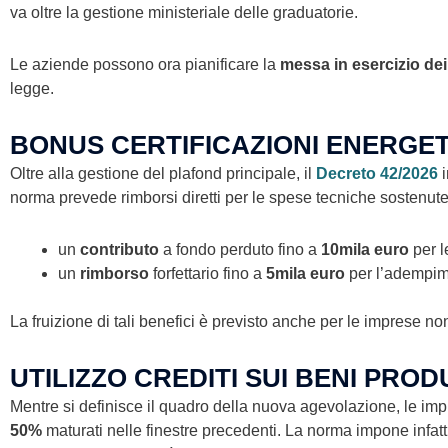
va oltre la gestione ministeriale delle graduatorie.
Le aziende possono ora pianificare la
messa in esercizio dei
legge.
BONUS CERTIFICAZIONI ENERGET
Oltre alla gestione del plafond principale, il
Decreto 42/2026
i
norma prevede rimborsi diretti per le spese tecniche sostenute 
un
contributo
a fondo perduto fino a
10mila euro
per l
un
rimborso
forfettario fino a
5mila euro
per l’adempime
La fruizione di tali benefici è previsto anche per le imprese non
UTILIZZO CREDITI SUI BENI PRO
Mentre si definisce il quadro della nuova agevolazione, le im
50%
maturati nelle finestre precedenti. La norma impone infatti 