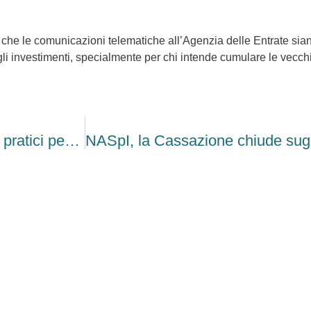
che le comunicazioni telematiche all’Agenzia delle Entrate sian
li investimenti, specialmente per chi intende cumulare le vecchie
False recensioni addio dal 7 aprile: gli effetti pratici per alloggi, hotel e ristoranti