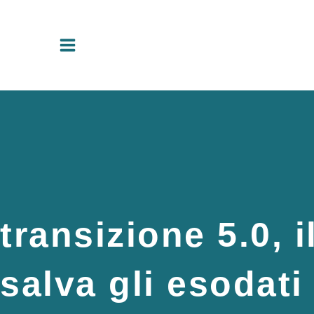
Vai
al
contenuto
transizione 5.0, 
salva gli esodati 