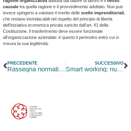
ragione organizzativa
addotta dal datore di lavoro e il
nesso
causale
tra quella ragione e il provvedimento adottato. Non può
invece spingersi a valutare il merito delle
scelte imprenditoriali
,
che restano insindacabili nel rispetto del principio di libertà
dell’iniziativa economica privata sancito dall’art. 41 della
Costituzione. Il trasferimento deve essere funzionale
all’organizzazione aziendale: è questo il perimetro entro cui si
misura la sua legittimità.
Precedente
S
PRECEDENTE
SUCCESSIVO
Rassegna normativa e scadenze
Smart working: nuovi adempimenti imposti dalle Legge PMI 2026