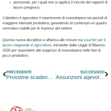
pensionati, per i quali non si applica il vincolo dei rapporti di
lavoro pregressi.
L’obiettivo è agevolare il reperimento di manodopera nei periodi di
maggiore intensità produttiva, garantendo al contempo un quadro
normativo stabile per le imprese del settore.
Questa nuova disciplina si affianca alle misure sui
voucher per il
lavoro stagionale in agricoltura
, introdotte dalla Legge di Bilancio
2026 per rispondere alle esigenze di manodopera nelle fasi di
picco produttivo.
Precedente
S
PRECEDENTE
SUCCESSIVO
Prossime scadenze per la gestione del personale
Assunzioni agevolate: come cambiano gli incentivi, anche per giovani, donne e al Sud