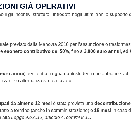
ZIONI GIÀ OPERATIVI
ili gli incentivi strutturali introdotti negli ultimi anni a supporto
tturale previsto dalla Manovra 2018 per l’assunzione o trasform
me
esonero contributivo del 50%
, fino a
3.000 euro annui
, ed 
 euro annui
) per contratti riguardanti studenti che abbiano svolt
lizzante o alternanza scuola-lavoro.
pati da almeno 12 mesi
è stata prevista una
decontribuzione
tratto a termine (anche in somministrazione) e
18 mesi
in caso d
a alla
Legge 92/2012, articolo 4, commi 8-11.