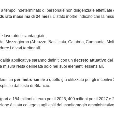
a tempo indeterminato di personale non dirigenziale effettuate
durata massima d
i
24 mesi
. È stato inoltre indicato che la mis
e lavoratrici svantaggiate;
del Mezzogiorno (Abruzzo, Basilicata, Calabria, Campania, Molis
re i divari territoriali.
modalità applicative saranno definiti con un
decreto attuativo
del
la misura resta delineata solo nei suoi elementi essenziali.
dersi un
perimetro simile
a quello già utilizzato per gli incentivi
licito dal testo di Bilancio.
(pari a 154 milioni di euro per il 2026, 400 milioni per il 2027 e 
ione è stata collegata agli esiti del monitoraggio amministrativo