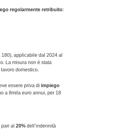
ego regolarmente retribuito
:
80), applicabile dal 2024 al
olo. La misura non è stata
l lavoro domestico.
eve essere priva di
impiego
no a 8mila euro annui, per 18
 pari al
20%
dell’indennità