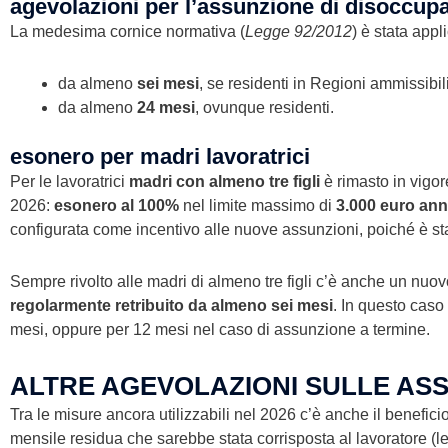
agevolazioni per l’assunzione di disoccup
La medesima cornice normativa (
Legge 92/2012
) è stata appl
da almeno
sei mesi
, se residenti in Regioni ammissibil
da almeno
24 mesi
, ovunque residenti.
esonero per madri lavoratrici
Per le lavoratrici
madri con almeno tre figli
è rimasto in vigor
2026:
esonero al 100%
nel limite massimo di
3.000 euro ann
configurata come incentivo alle nuove assunzioni, poiché è sta
Sempre rivolto alle madri di almeno tre figli c’è anche un nuo
regolarmente retribuito da almeno sei mesi
. In questo caso
mesi, oppure per 12 mesi nel caso di assunzione a termine.
ALTRE AGEVOLAZIONI SULLE ASSU
Tra le misure ancora utilizzabili nel 2026 c’è anche il benefici
mensile residua che sarebbe stata corrisposta al lavoratore (l