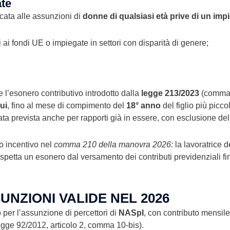
ate
icata alle assunzioni di
donne di qualsiasi età
prive di
un impi
i ai fondi UE o impiegate in settori con disparità di genere;
e l’esonero contributivo introdotto dalla
legge 213/2023
(comma 1
ui
, fino al mese di compimento del
18° anno
del figlio più picc
ta prevista anche per rapporti già in essere, con esclusione de
vo incentivo nel
comma 210 della manovra 2026:
la lavoratrice d
 spetta un esonero dal versamento dei contributi previdenziali fi
NZIONI VALIDE NEL 2026
o per l’assunzione di percettori di
NASpI
, con contributo mensile
egge 92/2012, articolo 2, comma 10-bis).