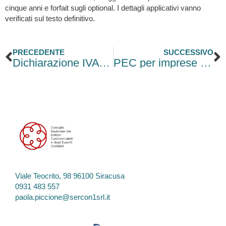
cinque anni e forfait sugli optional. I dettagli applicativi vanno
verificati sul testo definitivo.
Precedente
S
PRECEDENTE
SUCCESSIVO
Dichiarazione IVA omessa o incompleta, lettere dal Fisco: regolarizzazione entro luglio
PEC per imprese e professionisti: obblighi, attivazione e costi
Viale Teocrito, 98 96100 Siracusa
0931 483 557
paola.piccione@sercon1srl.it