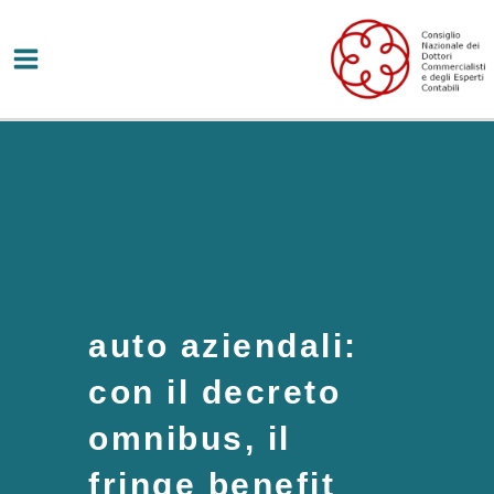
Vai
al
contenuto
auto aziendali:
con il decreto
omnibus, il
fringe benefit