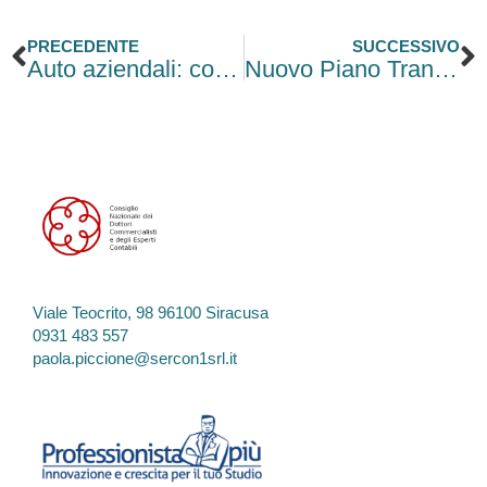
Precedente
S
PRECEDENTE
SUCCESSIVO
Auto aziendali: con il Decreto Omnibus, il fringe benefit sale dopo 5 anni
Nuovo Piano Transizione 5.0 – Iperammortamento
Viale Teocrito, 98 96100 Siracusa
0931 483 557
paola.piccione@sercon1srl.it