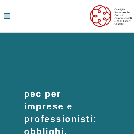
Vai
al
contenuto
pec per
imprese e
professionisti:
obblighi,