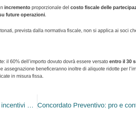
 un
incremento
proporzionale del
costo fiscale delle partecipa
u future operazioni
.
tonati, prevista dalla normativa fiscale, non si applica ai soci ch
ate: il 60% dell’importo dovuto dovrà essere versato
entro il 30
 e assegnazione beneficeranno inoltre di aliquote ridotte per l’i
icate in misura fissa.
Bonus Smart Working per le zone montane: incentivi al via dal 2026