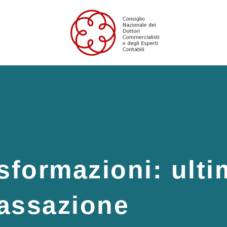
asformazioni: ult
tassazione