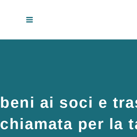
Vai
al
contenuto
beni ai soci e tr
chiamata per la 