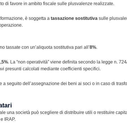
 di favore in ambito fiscale sulle plusvalenze realizzate.
asformazione, è soggetta a
tassazione sostitutiva
sulle plusvale
’operazione.
 tassate con un’aliquota sostitutiva pari all’
8%
.
0,5%
. La “non operatività” viene definita secondo la legge n. 7
cavi presunti calcolati mediante coefficienti specifici.
a seguito dell’assegnazione dei beni ai soci o in caso di trasfo
atari
 una società può scegliere di distribuire utili o restituire capita
 e IRAP.