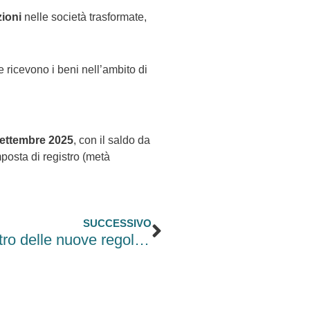
zioni
nelle società trasformate,
e ricevono i beni nell’ambito di
 settembre 2025
, con il saldo da
mposta di registro (metà
Successivo
SUCCESSIVO
Concordato Preventivo: pro e contro delle nuove regole sul CPB