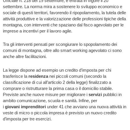
Ufficiale n. 218 del 19 settembre, è entrata in vigore il 20
settembre. La norma mira a sostenere lo sviluppo economico e
sociale di questi territori, favorendo il ripopolamento, la tutela delle
attività produttive e la valorizzazione delle professioni tipiche della
montagna, con interventi che spaziano dal fisco agevolato per le
imprese a incentivi per il lavoro agile.
Tra gli interventi pensati per scongiurare lo spopolamento dei
comuni di montagna, oltre allo smart working agevolato ci sono
anche altre facilitazioni.
La legge dispone ad esempio un credito d’imposta per chi
trasferisce la
residenza
nei piccoli comuni (secondo la
classificazione di cui all’articolo 2 della legge) finalizzato a
comprare o ristrutturare la prima casa o il domicilio stabile.
Previste anche nuove misure per migliorare i
servizi
pubblici in
ambito comunicazione, scuola e sanità. Infine, per
i
giovani
imprenditori
under 41 che avviano una nuova attività in
veste di micro o piccola impresa è previsto un nuovo credito
d’imposta per tre esercizi.