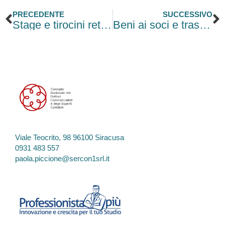
Precedente
S
PRECEDENTE
SUCCESSIVO
​Stage e tirocini retribuiti: sempre più vicina la nuova Direttiva UE
Beni ai soci e trasformazioni: ultima chiamata per la tassazione agevolata
Viale Teocrito, 98 96100 Siracusa
0931 483 557
paola.piccione@sercon1srl.it