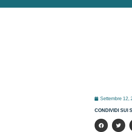
Settembre 12,
CONDIVIDI SUI 