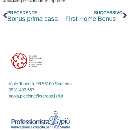
artificiale-per-aziende-e-imprese/
Precedente
S
PRECEDENTE
SUCCESSIVO
Bonus prima casa: si può chiedere solo una volta
First Home Bonus: It Can Only Be Claimed Once
Viale Teocrito, 98 96100 Siracusa
0931 483 557
paola.piccione@sercon1srl.it