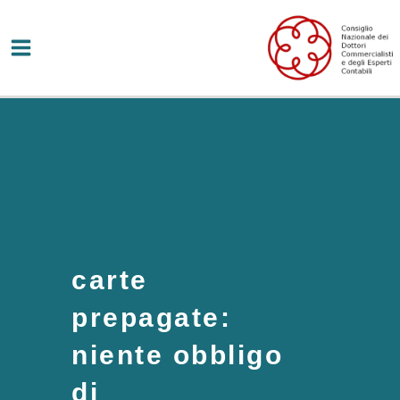
Vai
al
contenuto
carte
prepagate:
niente obbligo
di