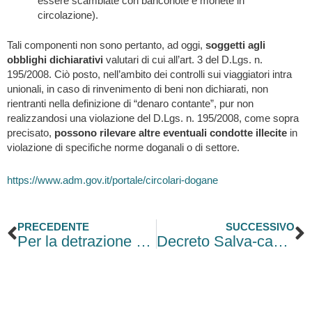
essere scambiate con banconote e monete in
circolazione).
Tali componenti non sono pertanto, ad oggi,
soggetti agli
obblighi dichiarativi
valutari di cui all’art. 3 del D.Lgs. n.
195/2008. Ciò posto, nell’ambito dei controlli sui viaggiatori intra
unionali, in caso di rinvenimento di beni non dichiarati, non
rientranti nella definizione di “denaro contante”, pur non
realizzandosi una violazione del D.Lgs. n. 195/2008, come sopra
precisato,
possono rilevare altre eventuali condotte illecite
in
violazione di specifiche norme doganali o di settore.
https://www.adm.gov.it/portale/circolari-dogane
Precedente
S
PRECEDENTE
SUCCESSIVO
Per la detrazione edilizia basta la disponibilità giuridica e materiale del fabbricato
Decreto Salva-casa: via libera dal Cdm