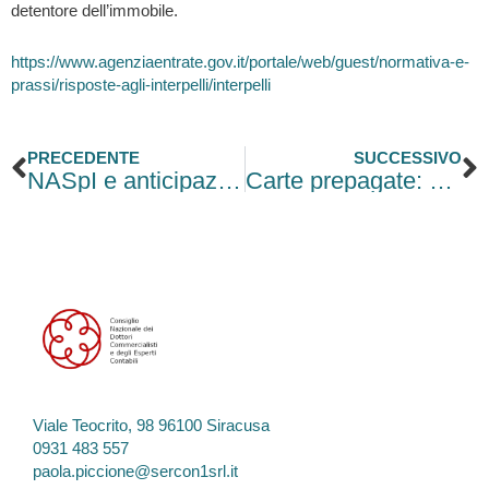
detentore dell’immobile.
https://www.agenziaentrate.gov.it/portale/web/guest/normativa-e-
prassi/risposte-agli-interpelli/interpelli
Precedente
S
PRECEDENTE
SUCCESSIVO
NASpI e anticipazione per l’attività di impresa: obbligo di restituzione
Carte prepagate: niente obbligo di dichiarazione in Dogana
Viale Teocrito, 98 96100 Siracusa
0931 483 557
paola.piccione@sercon1srl.it