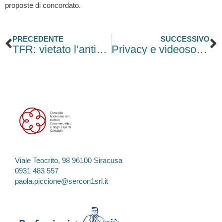
proposte di concordato.
Precedente
S
PRECEDENTE
SUCCESSIVO
TFR: vietato l’anticipo mensile in busta paga
Privacy e videosorveglianza
Viale Teocrito, 98 96100 Siracusa
0931 483 557
paola.piccione@sercon1srl.it