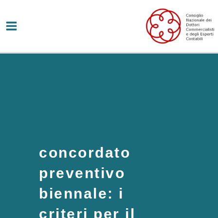
Vai
al
contenuto
concordato
preventivo
biennale: i
criteri per il