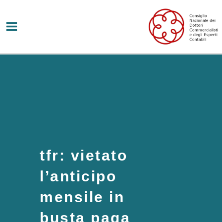
Vai
al
contenuto
tfr: vietato
l’anticipo
mensile in
busta paga