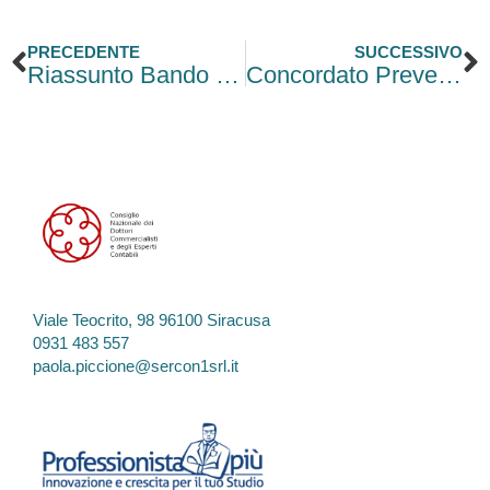
Precedente
S
PRECEDENTE
SUCCESSIVO
Riassunto Bando “Investimenti sostenibili 4.0” – 2025
Concordato Preventivo Biennale: i criteri per il calcolo della proposta 2025-2026
Viale Teocrito, 98 96100 Siracusa
0931 483 557
paola.piccione@sercon1srl.it