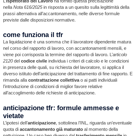
L’
Ispettorato del Lavoro
ha fornito questa precisazione
nella
Nota 616/2025
in risposta a un quesito sulla legittimità della
prassi alternativa all’accantonamento, nelle diverse formule
previste dalle disposizioni normative.
come funziona il tfr
La liquidazione è una somma che il lavoratore dipendente matura
nel corso del rapporto di lavoro, con accantonamenti mensili, e
viene poi corrisposta la termine del rapporto di lavoro. L’
articolo
2120
del
codice civile
individua i criteri di calcolo e le condizioni
in presenza delle quali, su richiesta del lavoratore, si applica il
diverso istituto dell’anticipazione del trattamento di fine rapporto. E
rimanda alla
contrattazione collettiva
o ai patti individuali
l’introduzione di condizioni di miglior favore relative
all’accoglimento delle richieste di anticipazione.
anticipazione tfr: formule ammesse e
vietate
L’ipotesi dell’
anticipazione
, sottolinea l’INL, riguarda un’eventuale
quota di
accantonamento già maturato
al momento della
pattuizione. Un caso ben diverso dal
trasferimento
mensile
in