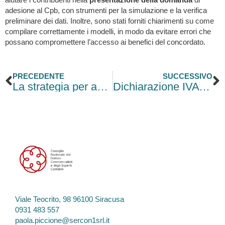
aiutare i contribuenti nella
presentazione della domanda
di
adesione al Cpb, con strumenti per la simulazione e la verifica
preliminare dei dati. Inoltre, sono stati forniti chiarimenti su come
compilare correttamente i modelli, in modo da evitare errori che
possano compromettere l’accesso ai benefici del concordato.
Precedente
S
PRECEDENTE
SUCCESSIVO
La strategia per acquisire clienti con Linkedin
Dichiarazione IVA in scadenza per i Forfettari transitati nel 2025
Viale Teocrito, 98 96100 Siracusa
0931 483 557
paola.piccione@sercon1srl.it