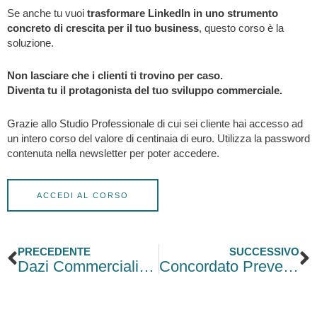
Se anche tu vuoi
trasformare LinkedIn in uno strumento
concreto di crescita per il tuo business
, questo corso è la
soluzione.
Non lasciare che i clienti ti trovino per caso.
Diventa tu il protagonista del tuo sviluppo commerciale.
Grazie allo Studio Professionale di cui sei cliente hai accesso ad
un intero corso del valore di centinaia di euro. Utilizza la password
contenuta nella newsletter per poter accedere.
ACCEDI AL CORSO
Precedente
S
PRECEDENTE
SUCCESSIVO
Dazi Commerciali e caos sui Mercati Finanziari
Concordato Preventivo: le nuove modalità di adesione per il 2025