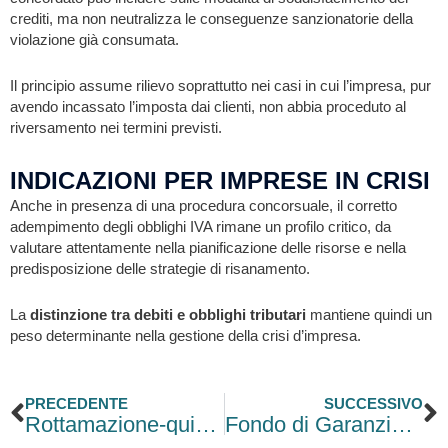
crediti, ma non neutralizza le conseguenze sanzionatorie della
violazione già consumata.
Il principio assume rilievo soprattutto nei casi in cui l’impresa, pur
avendo incassato l’imposta dai clienti, non abbia proceduto al
riversamento nei termini previsti.
INDICAZIONI PER IMPRESE IN CRISI
Anche in presenza di una procedura concorsuale, il corretto
adempimento degli obblighi IVA rimane un profilo critico, da
valutare attentamente nella pianificazione delle risorse e nella
predisposizione delle strategie di risanamento.
La
distinzione tra debiti e obblighi tributari
mantiene quindi un
peso determinante nella gestione della crisi d’impresa.
Precedente
S
PRECEDENTE
SUCCESSIVO
Rottamazione-quinquies al via: come e quando presentare la domanda
Fondo di Garanzia PMI, regole confermate per tutto il 2026