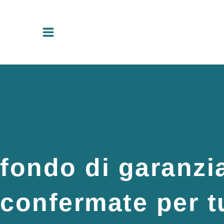
Vai
al
contenuto
fondo di garanzi
confermate per tu