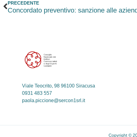
Precedente
PRECEDENTE
Viale Teocrito, 98 96100 Siracusa
0931 483 557
paola.piccione@sercon1srl.it
Copyright © 20