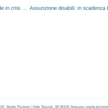
Concordato preventivo: sanzione alle aziende in crisi per IVA omessa
26 Studio Piccione | Viale Teocrito, 98 96100 Siracusa |
paola.piccion