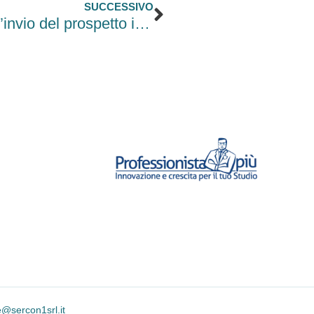
Successivo
SUCCESSIVO
Assunzione disabili: in scadenza l’invio del prospetto informativo
e@sercon1srl.it