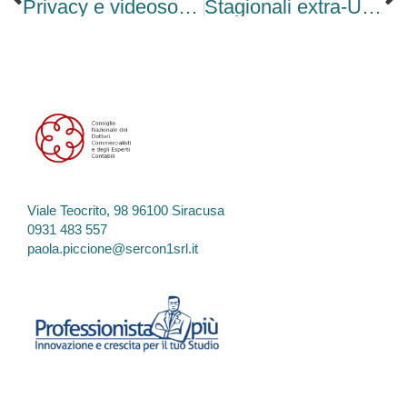
Privacy e videosorveglianza
Stagionali extra-UE: ammesso il lavoro stabile in attesa di permesso
Viale Teocrito, 98 96100 Siracusa
0931 483 557
paola.piccione@sercon1srl.it