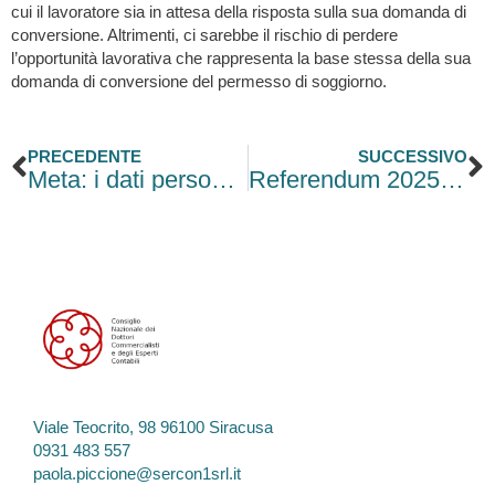
cui il lavoratore sia in attesa della risposta sulla sua domanda di
conversione. Altrimenti, ci sarebbe il rischio di perdere
l’opportunità lavorativa che rappresenta la base stessa della sua
domanda di conversione del permesso di soggiorno.
Precedente
S
PRECEDENTE
SUCCESSIVO
Meta: i dati personali sui Social Network per allenare l’AI
Referendum 2025: guida al quesito abrogativo sul contratto a tutele crescenti
Viale Teocrito, 98 96100 Siracusa
0931 483 557
paola.piccione@sercon1srl.it