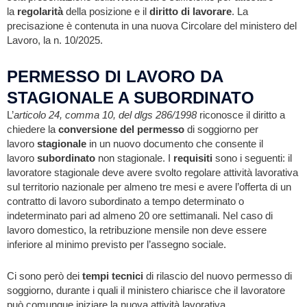
la
regolarità
della posizione e il
diritto di lavorare
. La
precisazione è contenuta in una nuova Circolare del ministero del
Lavoro, la n. 10/2025.
PERMESSO DI LAVORO DA
STAGIONALE A SUBORDINATO
L’
articolo 24, comma 10, del dlgs 286/1998
riconosce il diritto a
chiedere la
conversione del permesso
di soggiorno per
lavoro
stagionale
in un nuovo documento che consente il
lavoro
subordinato
non stagionale. I
requisiti
sono i seguenti: il
lavoratore stagionale deve avere svolto regolare attività lavorativa
sul territorio nazionale per almeno tre mesi e avere l’offerta di un
contratto di lavoro subordinato a tempo determinato o
indeterminato pari ad almeno 20 ore settimanali. Nel caso di
lavoro domestico, la retribuzione mensile non deve essere
inferiore al minimo previsto per l’assegno sociale.
Ci sono però dei
tempi tecnici
di rilascio del nuovo permesso di
soggiorno, durante i quali il ministero chiarisce che il lavoratore
può comunque iniziare la nuova attività lavorativa.