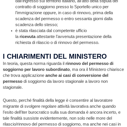
dall’ingresso sul territorio italiano, all’atto della stipula del
contratto di soggiorno presso lo Sportello unico per
l’immigrazione oppure, in caso di rinnovo, prima della
scadenza del permesso o entro sessanta giorni dalla
scadenza dello stesso;
è stata rilasciata dal competente ufficio
la
ricevuta
attestante l’avvenuta presentazione della
richiesta di rilascio o di rinnovo del permesso.
I CHIARIMENTI DEL MINISTERO
In teoria, questa norma riguarda il
rinnovo del permesso di
soggiorno per lavoro subordinato
, ma ora il Ministero chiarisce
che trova applicazione
anche ai casi di conversione del
permesso
di soggiorno da lavoro stagionale a lavoro non
stagionale.
Questo, perché finalità della legge è consentire al lavoratore
migrante di svolgere regolare attività lavorativa anche quando
l’esito dell’iter burocratico sulla sua domanda è ancora incerto, e
tale finalità sussiste evidentemente, non solo nelle more del
rilascio/rinnovo del permesso di soggiorno, ma anche nei casi in