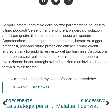
Scopri il potere innovativo delle polizze parametriche nel nostro
ultimo podcast! Se sei un imprenditore alla ricerca di soluzioni
smart per gestire il rischio, questo episodio è imperdibile.
Approfondiremo come queste assicurazioni, basate su trigger
predefiniti, possano offrire protezione efficace contro eventi
imprevisti, migliorando la resilienza del tuo business. Ascolta ora
per scoprire casi reali ed esperienze dirette che potrebbero
rivoluzionare la tua strategia aziendale! Non è un invito ad alcuna
forma d’investimento.
https://imprenditoreacademy.it/corso/polize-parametriche/
GUARDA IL PODCAST
Precedente
S
PRECEDENTE
SUCCESSIVO
La strategia per acquisire clienti con Linkedin
Malattia: licenziamento con certificato medico in ritardo