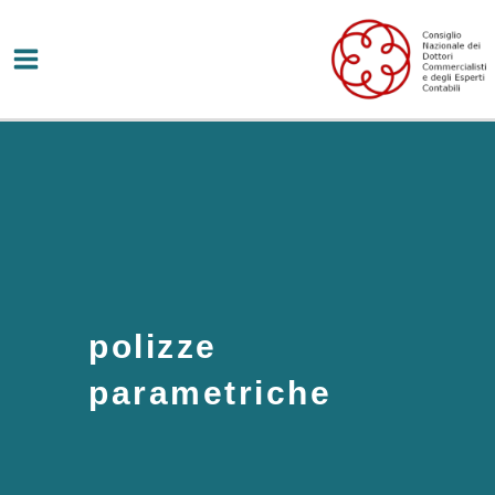
Vai
al
contenuto
polizze
parametriche