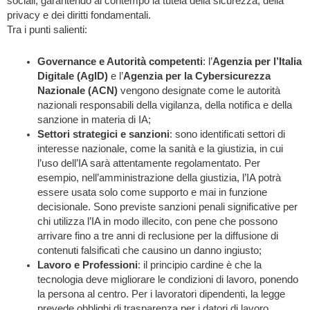
sociali, garantendo al contempo la tutela della sicurezza, della
privacy e dei diritti fondamentali.
Tra i punti salienti:
Governance e Autorità competenti
: l’
Agenzia per l’Italia
Digitale (AgID)
e l’
Agenzia per la Cybersicurezza
Nazionale (ACN)
vengono designate come le autorità
nazionali responsabili della vigilanza, della notifica e della
sanzione in materia di IA;
Settori strategici e sanzioni
: sono identificati settori di
interesse nazionale, come la sanità e la giustizia, in cui
l’uso dell’IA sarà attentamente regolamentato. Per
esempio, nell’amministrazione della giustizia, l’IA potrà
essere usata solo come supporto e mai in funzione
decisionale. Sono previste sanzioni penali significative per
chi utilizza l’IA in modo illecito, con pene che possono
arrivare fino a tre anni di reclusione per la diffusione di
contenuti falsificati che causino un danno ingiusto;
Lavoro e Professioni
: il principio cardine è che la
tecnologia deve migliorare le condizioni di lavoro, ponendo
la persona al centro. Per i lavoratori dipendenti, la legge
prevede obblighi di trasparenza per i datori di lavoro