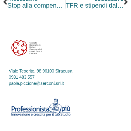
Stop alla compensazione tra crediti fiscali e debiti INPS e INAIL
TFR e stipendi dal Fondo di Garanzia: potenziato il servizio INPS
Viale Teocrito, 98 96100 Siracusa
0931 483 557
paola.piccione@sercon1srl.it