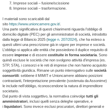
Imprese sociali – fusione/scissione
Imprese sociali – trasformazione.
I materiali sono scaricabili dal
sito
https://www.unioncamere.gov.it/
.
Una parte significativa di questi chiarimenti riguarda l’obbligo di
domicilio digitale (PEC) per gli amministratori di società, introdotto
dalla legge di Bilancio 2025 (
legge n. 207/2024
), che ha esteso a
questi ultimi una prescrizione già in vigore per imprese e società.
L’obbligo si applica alle entità che possiedono il duplice requisito di
essere
imprese
e di essere
costituite in forma societaria
. Sono
quindi escluse le società che non svolgono attività d’impresa (es.
STP, STA), i consorzi e le reti di imprese che non hanno acquisito
soggettività giuridica. Rimane un punto interrogativo sulle
società
consortili
: sebbene il MIMIT e Unioncamere abbiano posizioni
contrastanti, l’interpretazione prevalente (sostenuta da Assonime)
le include nell’obbligo, riconoscendone la natura di imprenditore
societario.
Dal punto di vista soggettivo, la normativa coinvolge
tutti gli
amministratori
, inclusi quelli senza deleghe operative, e
i
liquidatori
. Sono invece esclusi procuratori, direttori generali e