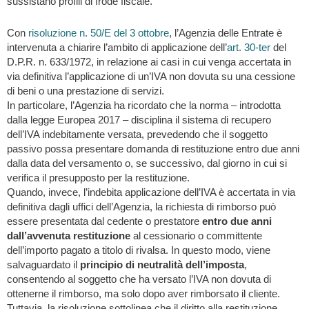
sussistano profili di frode fiscale.
Con
risoluzione n. 50/E del 3 ottobre
, l’Agenzia delle Entrate è
intervenuta a chiarire l’ambito di applicazione dell’
art. 30-ter
del
D.P.R. n. 633/1972, in relazione ai casi in cui venga accertata in
via definitiva l’applicazione di un’IVA non dovuta su una cessione
di beni o una prestazione di servizi.
In particolare, l’Agenzia ha ricordato che la norma – introdotta
dalla legge Europea 2017 – disciplina il sistema di recupero
dell’IVA indebitamente versata, prevedendo che il soggetto
passivo possa presentare domanda di restituzione entro due anni
dalla data del versamento o, se successivo, dal giorno in cui si
verifica il presupposto per la restituzione.
Quando, invece, l’indebita applicazione dell’IVA è accertata in via
definitiva dagli uffici dell’Agenzia, la richiesta di rimborso può
essere presentata dal cedente o prestatore
entro due anni
dall’avvenuta restituzione
al cessionario o committente
dell’importo pagato a titolo di rivalsa. In questo modo, viene
salvaguardato il
principio di neutralità dell’imposta
,
consentendo al soggetto che ha versato l’IVA non dovuta di
ottenerne il rimborso, ma solo dopo aver rimborsato il cliente.
Tuttavia, la risoluzione sottolinea che il diritto alla restituzione