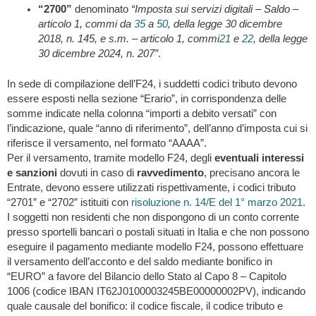
“2700”
denominato
“Imposta sui servizi digitali – Saldo –
articolo 1, commi da
35
a
50
, della legge 30 dicembre
2018, n. 145, e s.m. – articolo 1, commi
21
e
22
, della legge
30 dicembre 2024, n. 207”
.
In sede di compilazione dell’F24, i suddetti codici tributo devono
essere esposti nella sezione “Erario”, in corrispondenza delle
somme indicate nella colonna “importi a debito versati” con
l’indicazione, quale “anno di riferimento”, dell’anno d’imposta cui si
riferisce il versamento, nel formato “AAAA”.
Per il versamento, tramite modello F24, degli
eventuali interessi
e sanzioni
dovuti in caso di
ravvedimento
, precisano ancora le
Entrate, devono essere utilizzati rispettivamente, i codici tributo
“2701” e “2702” istituiti con
risoluzione n. 14/E del 1° marzo 2021
.
I soggetti non residenti che non dispongono di un conto corrente
presso sportelli bancari o postali situati in Italia e che non possono
eseguire il pagamento mediante modello F24, possono effettuare
il versamento dell’acconto e del saldo mediante bonifico in
“EURO” a favore del Bilancio dello Stato al Capo 8 – Capitolo
1006 (codice IBAN IT62J0100003245BE00000002PV), indicando
quale causale del bonifico: il codice fiscale, il codice tributo e