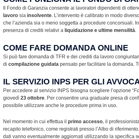
Il Fondo di Garanzia consente ai lavoratori dipendenti di ottenere
lavoro
sia
insolvente
. L’intervento è calibrato in modo diverso
che l’azienda sia o meno soggetta a procedure concorsuali. In t
presenza di crediti relativi a
liquidazione e ultime mensilità
.
COME FARE DOMANDA ONLINE
Si può fare domanda di TFR e dei crediti da lavoro congiuntame
di
compilazione guidata
pensato per facilitare la domanda. Tu
IL SERVIZIO INPS PER GLI AVVOCA
Per accedere al servizio INPS bisogna scegliere l’opzione “
Fo
giovedì
23 ottobre
. Per consentire una graduale presa di con
possibile utilizzare anche le procedure prima in uso.
Nel momento in cui effettua il
primo accesso
, il professionist
recapito telefonico, come registrati presso l’Albo di riferiment
dati vanno eventualmente aggiornati utilizzando la specifica s