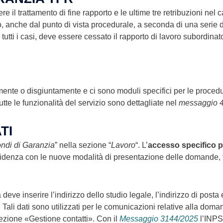
 il trattamento di fine rapporto e le ultime tre retribuzioni nel c
, anche dal punto di vista procedurale, a seconda di una serie di 
utti i casi, deve essere cessato il rapporto di lavoro subordina
nte o disgiuntamente e ci sono moduli specifici per le procedur
tte le funzionalità del servizio sono dettagliate nel
messaggio 4
TI
ndi di Garanzia
” nella sezione “
Lavoro
“. L’
accesso specifico pe
fidenza con le nuove modalità di presentazione delle domande,
a deve inserire l’indirizzo dello studio legale, l’indirizzo di posta 
o. Tali dati sono utilizzati per le comunicazioni relative alla do
ezione «Gestione contatti». Con il
Messaggio 3144/2025
l’INPS 