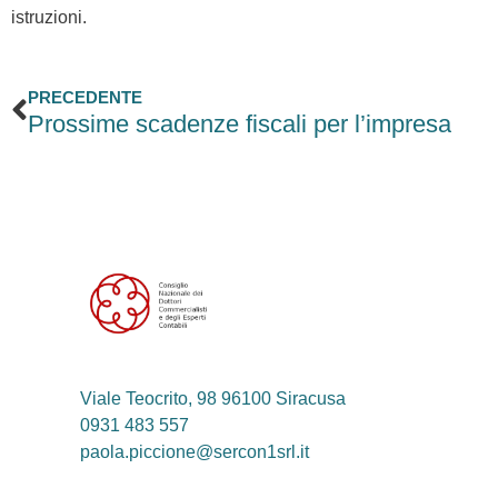
istruzioni.
Precedente
PRECEDENTE
Prossime scadenze fiscali per l’impresa
Viale Teocrito, 98 96100 Siracusa
0931 483 557
paola.piccione@sercon1srl.it