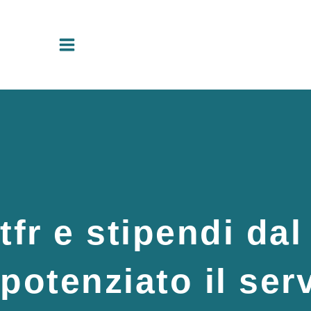
Vai
al
contenuto
tfr e stipendi da
potenziato il ser