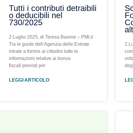
Tutti i contributi detraibili
Sc
o deducibili nel
Fo
730/2025
Co
al
2 Luglio 2025, di Teresa Barone – PMI.it
Tra le guide dell’Agenzia delle Entrate
2 Lu
mirate a fornire ai cittadini tutte le
cont
informazioni relative ai bonus
vol
fiscali previsti per
degl
LEGGI ARTICOLO
LE