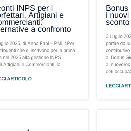
onti INPS per i
Bonus 
rfettari, Artigiani e
i nuovi 
mmercianti:
sconto
ternative a confronto
3 Luglio 202
glio 2025, di Anna Fabi – PMI.it Per i
partire da l
ribuenti che si iscrivono per la prima
contributivo
ta nel 2025 alla gestione INPS
al Bonus Gi
i Artigiani e Commercianti, la
al nuovorequ
dell’occupaz
GGI ARTICOLO
LEGGI AR