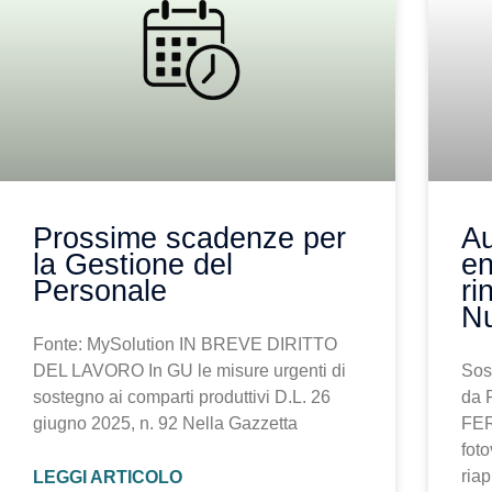
Prossime scadenze per
Au
la Gestione del
en
Personale
ri
Nu
Fonte: MySolution IN BREVE DIRITTO
DEL LAVORO In GU le misure urgenti di
Sos
sostegno ai comparti produttivi D.L. 26
da 
giugno 2025, n. 92 Nella Gazzetta
FER
foto
riap
LEGGI ARTICOLO