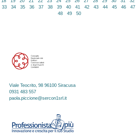
18
19
20
21
22
23
24
25
26
27
28
29
30
31
32
33
34
35
36
37
38
39
40
41
42
43
44
45
46
47
48
49
50
Viale Teocrito, 98 96100 Siracusa
0931 483 557
paola.piccione@sercon1srl.it