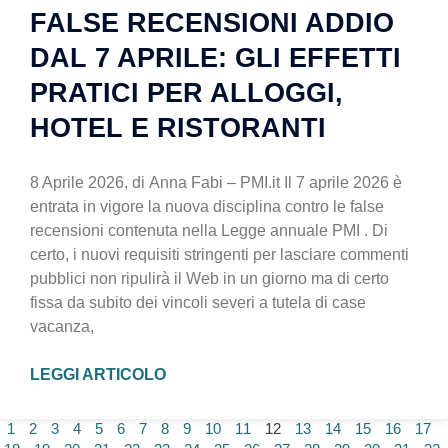
FALSE RECENSIONI ADDIO
DAL 7 APRILE: GLI EFFETTI
PRATICI PER ALLOGGI,
HOTEL E RISTORANTI
8 Aprile 2026, di Anna Fabi – PMI.it Il 7 aprile 2026 è
entrata in vigore la nuova disciplina contro le false
recensioni contenuta nella Legge annuale PMI . Di
certo, i nuovi requisiti stringenti per lasciare commenti
pubblici non ripulirà il Web in un giorno ma di certo
fissa da subito dei vincoli severi a tutela di case
vacanza,
LEGGI ARTICOLO
1
2
3
4
5
6
7
8
9
10
11
12
13
14
15
16
17