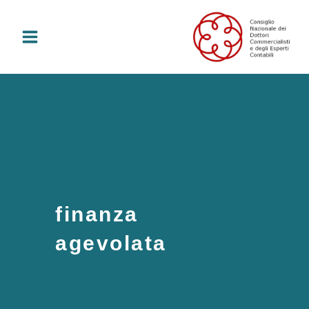
Vai
al
contenuto
finanza
agevolata