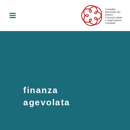
Vai
al
contenuto
finanza
agevolata