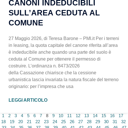
CANONI INDEDUCIBILI
SULL’AREA CEDUTA AL
COMUNE
27 Maggio 2026, di Teresa Barone – PMI.it Per i terreni
in leasing, la quota capitale del canone riferita all’area
è indeducibile anche quando una parte del suolo è
ceduta al Comune per ottenere il permesso di
costruire. L’ordinanza n. 8473/2026
della Cassazione chiarisce che la cessione
urbanistica lascia invariata la natura fiscale del terreno
originario: per l’impresa che usa
LEGGI ARTICOLO
1
2
3
4
5
6
7
8
9
10
11
12
13
14
15
16
17
18
19
20
21
22
23
24
25
26
27
28
29
30
31
32
33
34
35
36
37
38
39
40
41
42
43
44
45
46
47