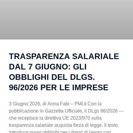
TRASPARENZA SALARIALE
DAL 7 GIUGNO: GLI
OBBLIGHI DEL DLGS.
96/2026 PER LE IMPRESE
3 Giugno 2026, di Anna Fabi – PMI.it Con la
pubblicazione in Gazzetta Ufficiale, il DLgs 96/2026 —
che recepisce la direttiva UE 2023/970 sulla
trasparenza salariale acquista forza di legge. Il testo
introduce nuovi obblighi per i datori di lavoro con