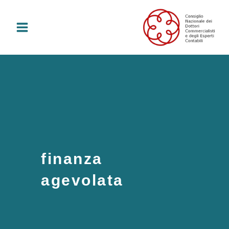
Vai
al
contenuto
finanza
agevolata