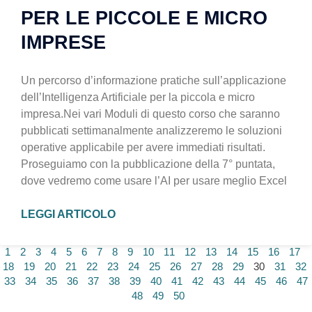
PER LE PICCOLE E MICRO
IMPRESE
Un percorso d’informazione pratiche sull’applicazione
dell’Intelligenza Artificiale per la piccola e micro
impresa.Nei vari Moduli di questo corso che saranno
pubblicati settimanalmente analizzeremo le soluzioni
operative applicabile per avere immediati risultati.
Proseguiamo con la pubblicazione della 7° puntata,
dove vedremo come usare l’AI per usare meglio Excel
LEGGI ARTICOLO
1
2
3
4
5
6
7
8
9
10
11
12
13
14
15
16
17
18
19
20
21
22
23
24
25
26
27
28
29
30
31
32
33
34
35
36
37
38
39
40
41
42
43
44
45
46
47
48
49
50