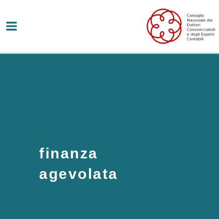
Vai
al
contenuto
finanza
agevolata