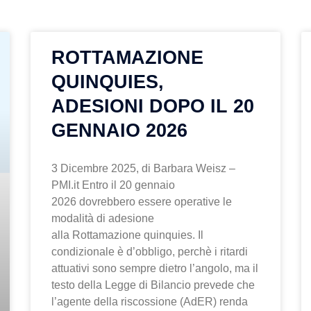
na
Pagina
Pagina
Pagina
Pagina
Pagina
Pagina
Pagina
Pagina
Pagina
Pagina
Pagina
Pagina
Pagina
Pagina
Pagina
Pagina
Pagina
Pagina
Pagina
Pagina
Pagina
Pagina
Pagina
Pagina
Pagi
ROTTAMAZIONE
QUINQUIES,
ADESIONI DOPO IL 20
GENNAIO 2026
3 Dicembre 2025, di Barbara Weisz –
PMI.it Entro il 20 gennaio
2026 dovrebbero essere operative le
modalità di adesione
alla Rottamazione quinquies. Il
condizionale è d’obbligo, perchè i ritardi
attuativi sono sempre dietro l’angolo, ma il
testo della Legge di Bilancio prevede che
l’agente della riscossione (AdER) renda