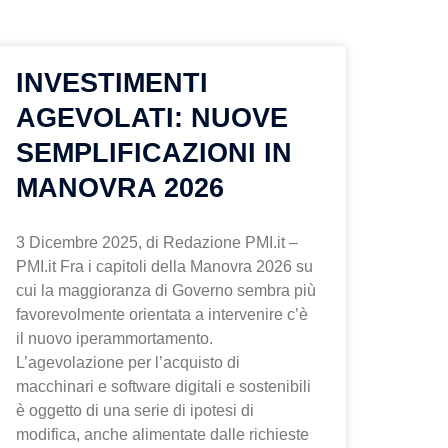
na
Pagina
Pagina
Pagina
Pagina
Pagina
Pagina
Pagina
Pagina
Pagina
Pagina
Pagina
Pagina
INVESTIMENTI
AGEVOLATI: NUOVE
SEMPLIFICAZIONI IN
MANOVRA 2026
3 Dicembre 2025, di Redazione PMI.it –
PMI.it Fra i capitoli della Manovra 2026 su
cui la maggioranza di Governo sembra più
favorevolmente orientata a intervenire c’è
il nuovo iperammortamento.
L’agevolazione per l’acquisto di
macchinari e software digitali e sostenibili
è oggetto di una serie di ipotesi di
modifica, anche alimentate dalle richieste