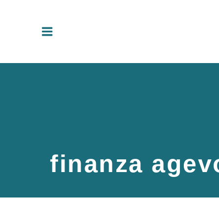
Vai
al
contenuto
finanza agev