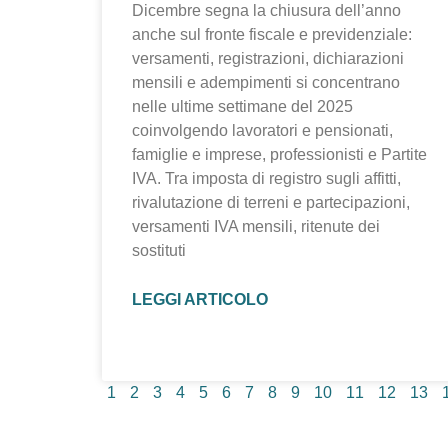
Dicembre segna la chiusura dell’anno
anche sul fronte fiscale e previdenziale:
versamenti, registrazioni, dichiarazioni
mensili e adempimenti si concentrano
nelle ultime settimane del 2025
coinvolgendo lavoratori e pensionati,
famiglie e imprese, professionisti e Partite
IVA. Tra imposta di registro sugli affitti,
rivalutazione di terreni e partecipazioni,
versamenti IVA mensili, ritenute dei
sostituti
LEGGI ARTICOLO
1
2
3
4
5
6
7
8
9
10
11
12
13